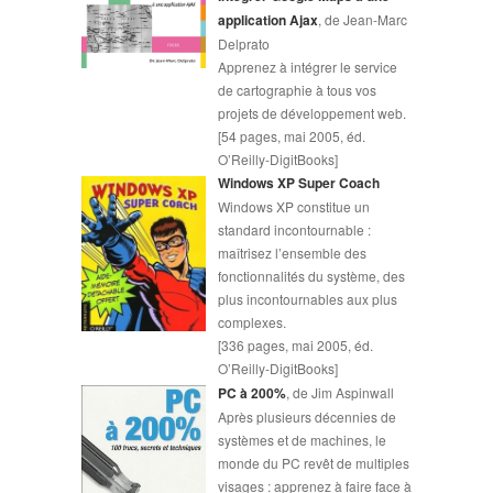
application Ajax
, de Jean-Marc
Delprato
Apprenez à intégrer le service
de cartographie à tous vos
projets de développement web.
[54 pages, mai 2005, éd.
O’Reilly-DigitBooks]
Windows XP Super Coach
Windows XP constitue un
standard incontournable :
maîtrisez l’ensemble des
fonctionnalités du système, des
plus incontournables aux plus
complexes.
[336 pages, mai 2005, éd.
O’Reilly-DigitBooks]
PC à 200%
, de Jim Aspinwall
Après plusieurs décennies de
systèmes et de machines, le
monde du PC revêt de multiples
visages : apprenez à faire face à