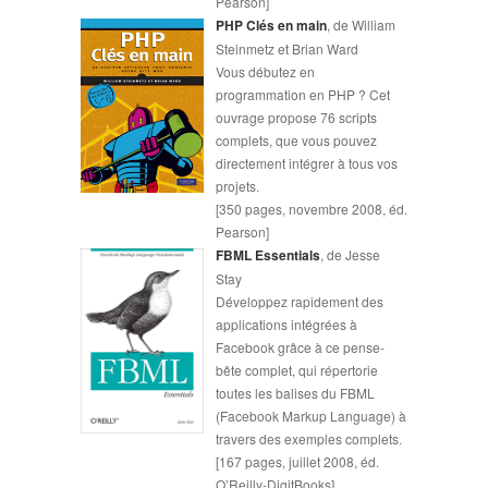
Pearson]
PHP Clés en main
, de William
Steinmetz et Brian Ward
Vous débutez en
programmation en PHP ? Cet
ouvrage propose 76 scripts
complets, que vous pouvez
directement intégrer à tous vos
projets.
[350 pages, novembre 2008, éd.
Pearson]
FBML Essentials
, de Jesse
Stay
Développez rapidement des
applications intégrées à
Facebook grâce à ce pense-
bête complet, qui répertorie
toutes les balises du FBML
(Facebook Markup Language) à
travers des exemples complets.
[167 pages, juillet 2008, éd.
O’Reilly-DigitBooks]