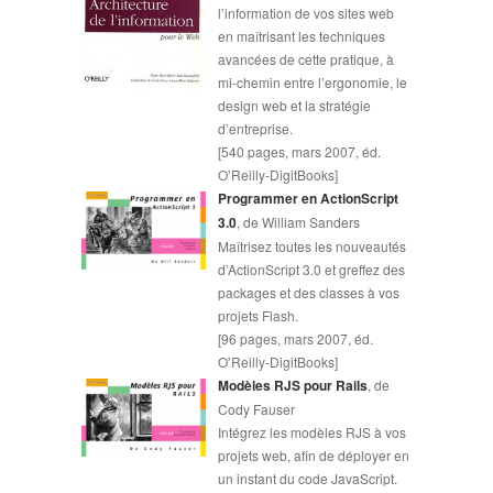
l’information de vos sites web
en maîtrisant les techniques
avancées de cette pratique, à
mi-chemin entre l’ergonomie, le
design web et la stratégie
d’entreprise.
[540 pages, mars 2007, éd.
O’Reilly-DigitBooks]
Programmer en ActionScript
3.0
, de William Sanders
Maîtrisez toutes les nouveautés
d’ActionScript 3.0 et greffez des
packages et des classes à vos
projets Flash.
[96 pages, mars 2007, éd.
O’Reilly-DigitBooks]
Modèles RJS pour Rails
, de
Cody Fauser
Intégrez les modèles RJS à vos
projets web, afin de déployer en
un instant du code JavaScript.