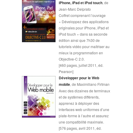
iPhone, iPad et iPod touch
, de
Jean-Marc Delprato
Coffret comprenant l’ouvrage
« Développez des applications
originales pour iPhone, iPad et
iPod touch » dans sa seconde
édition ainsi que 7h30 de
tutoriels vidéo pour maîtriser au
mieux la programmation en
Objective-C 2.0.
[460 pages, juillet 2011, éd.
Pearson]
Développer pour le Web
mobile
, de Maximiliano Firtman
Avec des dizaines de terminaux
et de systèmes différents,
apprenez à déployer des
interfaces web uniformes d’une
plate-forme à l’autre et assurez
une compatibilité maximale.
[576 pages, avril 2011, éd.