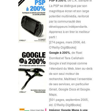
PSP à 200%
, de C.K. Sample III
La PSP se distingue par son
magnifique écran et son large
potentiel multimédia, renforcé
par la communauté des
développeurs indépendants.
Apprenez à en tirer le meilleur
parti !
[274 pages, mars 2006, éd.
O’Reilly-DigitBooks]
Google à 200%
, de Rael
Dornfest et Tara Calishain
Google s’est imposé comme
l’étendard du Web, bien au-delà
de son seul moteur de
recherche. Maîtrisez l’ensemble
de ses services, en particulier
Gmail, Google Docs et Google
Maps.
[501 pages, septembre 2005,
éd. O’Reilly-DigitBooks]
Intégrer Google Maps à une