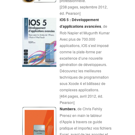
professionnelle.
[238 pages, septembre 2012,
éd. Pearson]
iOS 5 : Développement
d’applications avancées
, de
Rob Napier et Mugunth Kumar
Avec plus de 700.000
applications, iOS s’est imposé
comme la plate-forme par
excellence d’une nouvelle
génération de développeurs.
Découvrez les meilleures
techniques de programmation
sous Xcode 4 et bâtissez de
complexes applications.
[464 pages, avril 2012, éd.
Pearson]
Numbers
, de Chris Fehily
Prenez en main le tableur
d’Apple à travers ce guide
pratique et importez vos fichiers
Excel, avant de les annoter et