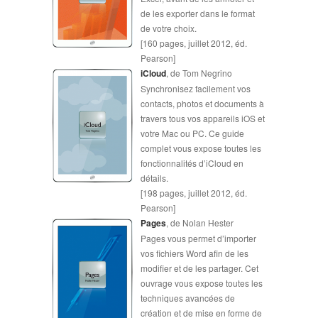
de les exporter dans le format
de votre choix.
[160 pages, juillet 2012, éd.
Pearson]
iCloud
, de Tom Negrino
Synchronisez facilement vos
contacts, photos et documents à
travers tous vos appareils iOS et
votre Mac ou PC. Ce guide
complet vous expose toutes les
fonctionnalités d’iCloud en
détails.
[198 pages, juillet 2012, éd.
Pearson]
Pages
, de Nolan Hester
Pages vous permet d’importer
vos fichiers Word afin de les
modifier et de les partager. Cet
ouvrage vous expose toutes les
techniques avancées de
création et de mise en forme de