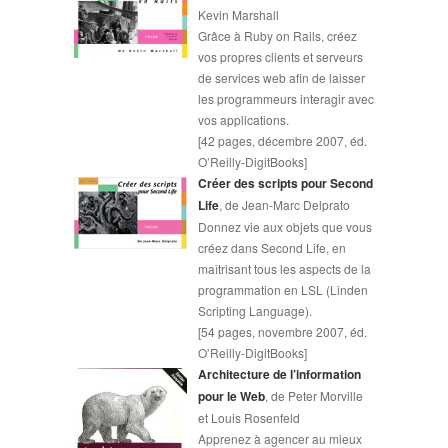
Kevin Marshall
Grâce à Ruby on Rails, créez
vos propres clients et serveurs
de services web afin de laisser
les programmeurs interagir avec
vos applications.
[42 pages, décembre 2007, éd.
O’Reilly-DigitBooks]
Créer des scripts pour Second
Life
, de Jean-Marc Delprato
Donnez vie aux objets que vous
créez dans Second Life, en
maîtrisant tous les aspects de la
programmation en LSL (Linden
Scripting Language).
[54 pages, novembre 2007, éd.
O’Reilly-DigitBooks]
Architecture de l’information
pour le Web
, de Peter Morville
et Louis Rosenfeld
Apprenez à agencer au mieux