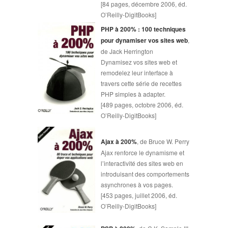
[84 pages, décembre 2006, éd.
O’Reilly-DigitBooks]
PHP à 200% : 100 techniques
pour dynamiser vos sites web
,
de Jack Herrington
Dynamisez vos sites web et
remodelez leur interface à
travers cette série de recettes
PHP simples à adapter.
[489 pages, octobre 2006, éd.
O’Reilly-DigitBooks]
Ajax à 200%
, de Bruce W. Perry
Ajax renforce le dynamisme et
l’interactivité des sites web en
introduisant des comportements
asynchrones à vos pages.
[453 pages, juillet 2006, éd.
O’Reilly-DigitBooks]