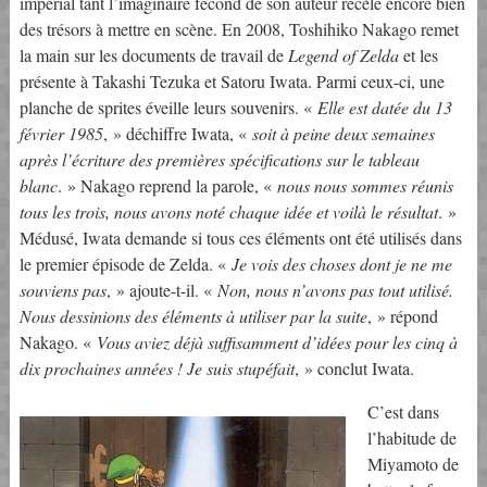
impérial tant l’imaginaire fécond de son auteur recèle encore bien
des trésors à mettre en scène. En 2008, Toshihiko Nakago remet
la main sur les documents de travail de
Legend of Zelda
et les
présente à Takashi Tezuka et Satoru Iwata. Parmi ceux-ci, une
planche de sprites éveille leurs souvenirs. «
Elle est datée du 13
février 1985
, » déchiffre Iwata, «
soit à peine deux semaines
après l’écriture des premières spécifications sur le tableau
blanc
. » Nakago reprend la parole, «
nous nous sommes réunis
tous les trois, nous avons noté chaque idée et voilà le résultat
. »
Médusé, Iwata demande si tous ces éléments ont été utilisés dans
le premier épisode de Zelda. «
Je vois des choses dont je ne me
souviens pas
, » ajoute-t-il. «
Non, nous n’avons pas tout utilisé.
Nous dessinions des éléments à utiliser par la suite
, » répond
Nakago. «
Vous aviez déjà suffisamment d’idées pour les cinq à
dix prochaines années ! Je suis stupéfait
, » conclut Iwata.
C’est dans
l’habitude de
Miyamoto de