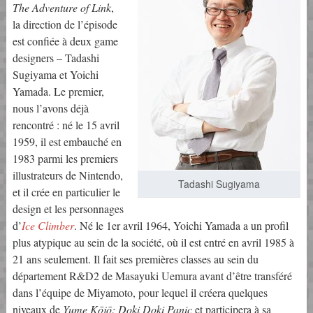
The Adventure of Link
,
la direction de l’épisode
est confiée à deux game
designers – Tadashi
Sugiyama et Yoichi
Yamada. Le premier,
nous l’avons déjà
rencontré : né le 15 avril
1959, il est embauché en
1983 parmi les premiers
illustrateurs de Nintendo,
Tadashi Sugiyama
et il crée en particulier le
design et les personnages
d’
Ice Climber
. Né le 1er avril 1964, Yoichi Yamada a un profil
plus atypique au sein de la société, où il est entré en avril 1985 à
21 ans seulement. Il fait ses premières classes au sein du
département R&D2 de Masayuki Uemura avant d’être transféré
dans l’équipe de Miyamoto, pour lequel il créera quelques
niveaux de
Yume Kōjō: Doki Doki Panic
et participera à sa