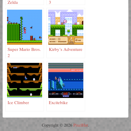
Zelda
3
Super Mario Bros.
Kirby’s Adventure
2
Ice Climber
Excitebike
Copyright © 2026
PixelHut
.