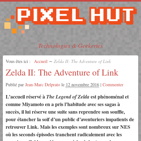
Technologies & Geekeries
Vous êtes ici :
Accueil
∼
Zelda II: The Adventure of Link
Zelda II: The Adventure of Link
Publié par
Jean-Marc Delprato
le
12 novembre 2016
|
Commenter
L’accueil réservé à
est phénoménal et
The Legend of Zelda
comme Miyamoto en a pris l’habitude avec ses sagas à
succès, il lui réserve une suite sans reprendre son souffle,
pour étancher la soif d’un public d’aventuriers impatients de
retrouver Link. Mais les exemples sont nombreux sur NES
où les seconds épisodes tranchent radicalement avec les