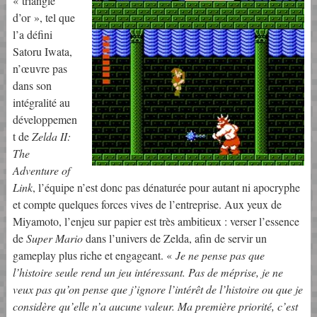
« triangle
d’or », tel que
l’a défini
Satoru Iwata,
n’œuvre pas
dans son
intégralité au
développemen
t de
Zelda II:
The
Adventure of
Link
, l’équipe n’est donc pas dénaturée pour autant ni apocryphe
et compte quelques forces vives de l’entreprise. Aux yeux de
Miyamoto, l’enjeu sur papier est très ambitieux : verser l’essence
de
Super Mario
dans l’univers de Zelda, afin de servir un
gameplay plus riche et engageant. «
Je ne pense pas que
l’histoire seule rend un jeu intéressant. Pas de méprise, je ne
veux pas qu’on pense que j’ignore l’intérêt de l’histoire ou que je
considère qu’elle n’a aucune valeur. Ma première priorité, c’est