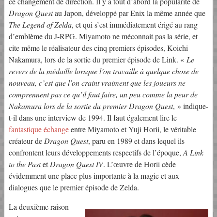
ce changement de direction. Il y a tout d’abord la popularité de
Dragon Quest
au Japon, développé par Enix la même année que
The Legend of Zelda
, et qui s’est immédiatement érigé au rang
d’emblème du J-RPG. Miyamoto ne méconnait pas la série, et
cite même le réalisateur des cinq premiers épisodes, Koichi
Nakamura, lors de la sortie du premier épisode de Link. «
Le
revers de la médaille lorsque l’on travaille à quelque chose de
nouveau, c’est que l’on craint vraiment que les joueurs ne
comprennent pas ce qu’il faut faire, un peu comme la peur de
Nakamura lors de la sortie du premier Dragon Quest
, » indique-
t-il dans une interview de 1994. Il faut également lire le
fantastique échange
entre Miyamoto et Yuji Horii, le véritable
créateur de
Dragon Quest
, paru en 1989 et dans lequel ils
confrontent leurs développements respectifs de l’époque,
A Link
to the Past
et
Dragon Quest IV
. L’œuvre de Horii cède
évidemment une place plus importante à la magie et aux
dialogues que le premier épisode de Zelda.
La deuxième raison