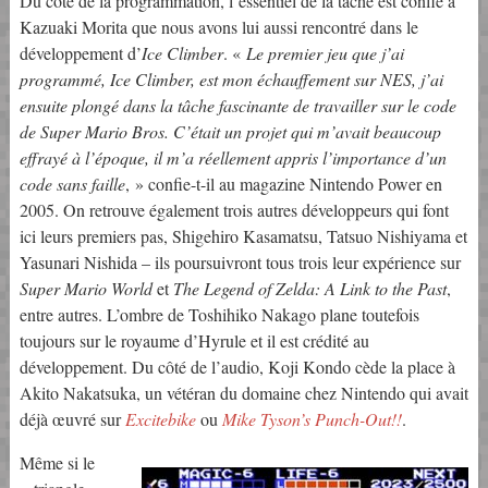
Du côté de la programmation, l’essentiel de la tâche est confié à
Kazuaki Morita que nous avons lui aussi rencontré dans le
développement d’
Ice Climber
. «
Le premier jeu que j’ai
programmé, Ice Climber, est mon échauffement sur NES, j’ai
ensuite plongé dans la tâche fascinante de travailler sur le code
de Super Mario Bros. C’était un projet qui m’avait beaucoup
effrayé à l’époque, il m’a réellement appris l’importance d’un
code sans faille
, » confie-t-il au magazine Nintendo Power en
2005. On retrouve également trois autres développeurs qui font
ici leurs premiers pas, Shigehiro Kasamatsu, Tatsuo Nishiyama et
Yasunari Nishida – ils poursuivront tous trois leur expérience sur
Super Mario World
et
The Legend of Zelda: A Link to the Past
,
entre autres. L’ombre de Toshihiko Nakago plane toutefois
toujours sur le royaume d’Hyrule et il est crédité au
développement. Du côté de l’audio, Koji Kondo cède la place à
Akito Nakatsuka, un vétéran du domaine chez Nintendo qui avait
déjà œuvré sur
Excitebike
ou
Mike Tyson’s Punch-Out!!
.
Même si le