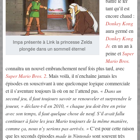
battre le fer
tant qu’il est
encore chaud :
Donkey Kong
aura germé en
Donkey Kong
Impa présente à Link la princesse Zelda
Jr.
en un an à
plongée dans un sommeil éternel
peine et
Super
Mario Bros.
connaîtra un nouvel embranchement neuf fois plus tard, avec
Super Mario Bros. 2
. Mais voilà, il n’enchaîne jamais les
épisodes en souscrivant à une quelconque logique commerciale
et il s’aventure toujours là où on ne l’attend pas. «
Dans un
second jeu, il faut toujours savoir se renouveler et surprendre le
joueur
, » déclare-t-il en 2010, «
chaque jeu doit être en prise
avec son temps, il faut quelque chose de neuf. S’il avait fallu
continuer à faire les jeux Mario toujours de la même manière,
comme ça, nous n’y serions pas arrivés
. »
C’est pour cette raison
que les seconds épisodes
made in Nintendo
sont souvent très