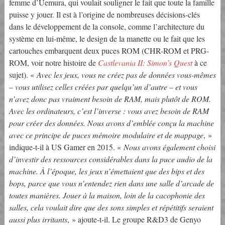
femme d’Uemura, qui voulait souligner le fait que toute la famille
puisse y jouer. Il est à l’origine de nombreuses décisions-clés
dans le développement de la console, comme l’architecture du
système en lui-même, le design de la manette ou le fait que les
cartouches embarquent deux puces ROM (CHR-ROM et PRG-
ROM, voir notre histoire de
Castlevania II: Simon’s Quest
à ce
sujet). «
Avec les jeux, vous ne créez pas de données vous-mêmes
– vous utilisez celles créées par quelqu’un d’autre – et vous
n’avez donc pas vraiment besoin de RAM, mais plutôt de ROM.
Avec les ordinateurs, c’est l’inverse : vous avez besoin de RAM
pour créer des données. Nous avons d’emblée conçu la machine
avec ce principe de puces mémoire modulaire et de mappage
, »
indique-t-il à US Gamer en 2015. «
Nous avons également choisi
d’investir des ressources considérables dans la puce audio de la
machine. À l’époque, les jeux n’émettaient que des bips et des
bops, parce que vous n’entendez rien dans une salle d’arcade de
toutes manières. Jouer à la maison, loin de la cacophonie des
salles, cela voulait dire que des sons simples et répétitifs seraient
aussi plus irritants
, » ajoute-t-il. Le groupe R&D3 de Genyo