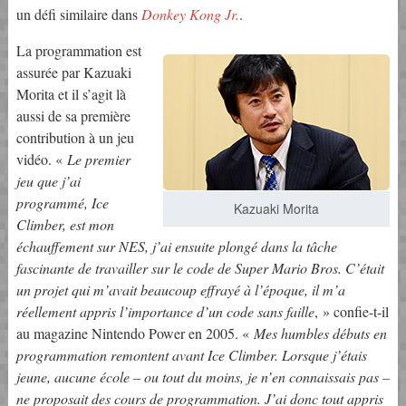
un défi similaire dans
Donkey Kong Jr.
.
La programmation est
assurée par Kazuaki
Morita et il s’agit là
aussi de sa première
contribution à un jeu
vidéo. «
Le premier
jeu que j’ai
programmé, Ice
Kazuaki Morita
Climber, est mon
échauffement sur NES, j’ai ensuite plongé dans la tâche
fascinante de travailler sur le code de Super Mario Bros. C’était
un projet qui m’avait beaucoup effrayé à l’époque, il m’a
réellement appris l’importance d’un code sans faille
, » confie-t-il
au magazine Nintendo Power en 2005. «
Mes humbles débuts en
programmation remontent avant Ice Climber. Lorsque j’étais
jeune, aucune école – ou tout du moins, je n’en connaissais pas –
ne proposait des cours de programmation. J’ai donc tout appris