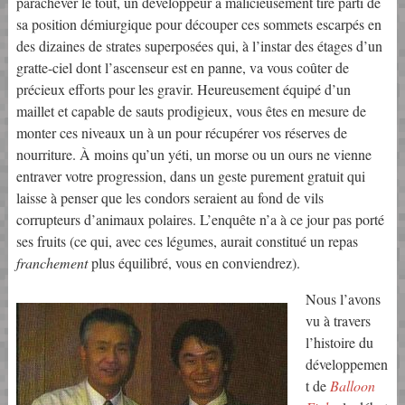
parachever le tout, un développeur a malicieusement tiré parti de
sa position démiurgique pour découper ces sommets escarpés en
des dizaines de strates superposées qui, à l’instar des étages d’un
gratte-ciel dont l’ascenseur est en panne, va vous coûter de
précieux efforts pour les gravir. Heureusement équipé d’un
maillet et capable de sauts prodigieux, vous êtes en mesure de
monter ces niveaux un à un pour récupérer vos réserves de
nourriture. À moins qu’un yéti, un morse ou un ours ne vienne
entraver votre progression, dans un geste purement gratuit qui
laisse à penser que les condors seraient au fond de vils
corrupteurs d’animaux polaires. L’enquête n’a à ce jour pas porté
ses fruits (ce qui, avec ces légumes, aurait constitué un repas
franchement
plus équilibré, vous en conviendrez).
Nous l’avons
vu à travers
l’histoire du
développemen
t de
Balloon