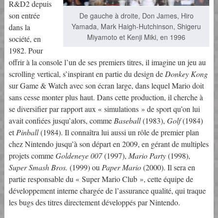
R&D2 depuis
son entrée
De gauche à droite, Don James, Hiro
Yamada, Mark Haigh-Hutchinson, Shigeru
dans la
Miyamoto et Kenji Miki, en 1996
société, en
1982. Pour
offrir à la console l’un de ses premiers titres, il imagine un jeu au
scrolling vertical, s’inspirant en partie du design de
Donkey Kong
sur Game & Watch avec son écran large, dans lequel Mario doit
sans cesse monter plus haut. Dans cette production, il cherche à
se diversifier par rapport aux « simulations » de sport qu’on lui
avait confiées jusqu’alors, comme
Baseball
(1983),
Golf
(1984)
et
Pinball
(1984). Il connaîtra lui aussi un rôle de premier plan
chez Nintendo jusqu’à son départ en 2009, en gérant de multiples
projets comme
Goldeneye 007
(1997),
Mario Party
(1998),
Super Smash Bros.
(1999) ou
Paper Mario
(2000). Il sera en
partie responsable du « Super Mario Club », cette équipe de
développement interne chargée de l’assurance qualité, qui traque
les bugs des titres directement développés par Nintendo.