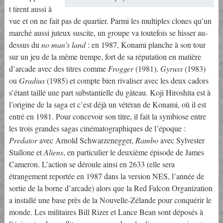
t tirent aussi à
vue et on ne fait pas de quartier. Parmi les multiples clones qu’un
marché aussi juteux suscite, un groupe va toutefois se hisser au-
dessus du
no man’s land
: en 1987, Konami planche à son tour
sur un jeu de la même trempe, fort de sa réputation en matière
d’arcade avec des titres comme
Frogger
(1981),
Gyruss
(1983)
ou
Gradius
(1985) et compte bien rivaliser avec les deux cadors
s’étant taillé une part substantielle du gâteau. Koji Hiroshita est à
l’origine de la saga et c’est déjà un vétéran de Konami, où il est
entré en 1981. Pour concevoir son titre, il fait la symbiose entre
les trois grandes sagas cinématographiques de l’époque :
Predator
avec Arnold Schwarzenegger,
Rambo
avec Sylvester
Stallone et
Aliens
, en particulier le deuxième épisode de James
Cameron. L’action se déroule ainsi en 2633 (elle sera
étrangement reportée en 1987 dans la version NES, l’année de
sortie de la borne d’arcade) alors que la Red Falcon Organization
a installé une base près de la Nouvelle-Zélande pour conquérir le
monde. Les militaires Bill Rizer et Lance Bean sont déposés à