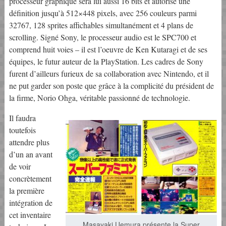
processeur graphique sera lui aussi 16 bits et autorise une
définition jusqu’à 512×448 pixels, avec 256 couleurs parmi
32767, 128 sprites affichables simultanément et 4 plans de
scrolling. Signé Sony, le processeur audio est le SPC700 et
comprend huit voies – il est l’oeuvre de Ken Kutaragi et de ses
équipes, le futur auteur de la PlayStation. Les cadres de Sony
furent d’ailleurs furieux de sa collaboration avec Nintendo, et il
ne put garder son poste que grâce à la complicité du président de
la firme, Norio Ohga, véritable passionné de technologie.
Il faudra
toutefois
attendre plus
d’un an avant
de voir
concrètement
la première
intégration de
cet inventaire
Masayaki Uemura présente la Super