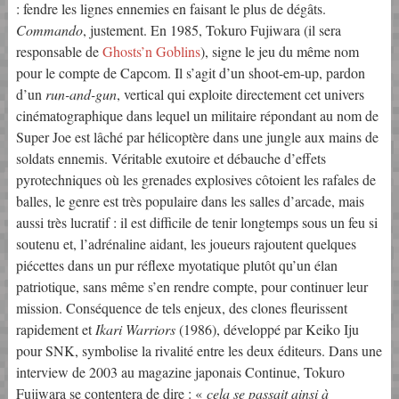
: fendre les lignes ennemies en faisant le plus de dégâts.
Commando
, justement. En 1985, Tokuro Fujiwara (il sera
responsable de
Ghosts’n Goblins
), signe le jeu du même nom
pour le compte de Capcom. Il s’agit d’un shoot-em-up, pardon
d’un
run-and-gun
, vertical qui exploite directement cet univers
cinématographique dans lequel un militaire répondant au nom de
Super Joe est lâché par hélicoptère dans une jungle aux mains de
soldats ennemis. Véritable exutoire et débauche d’effets
pyrotechniques où les grenades explosives côtoient les rafales de
balles, le genre est très populaire dans les salles d’arcade, mais
aussi très lucratif : il est difficile de tenir longtemps sous un feu si
soutenu et, l’adrénaline aidant, les joueurs rajoutent quelques
piécettes dans un pur réflexe myotatique plutôt qu’un élan
patriotique, sans même s’en rendre compte, pour continuer leur
mission. Conséquence de tels enjeux, des clones fleurissent
rapidement et
Ikari Warriors
(1986), développé par Keiko Iju
pour SNK, symbolise la rivalité entre les deux éditeurs. Dans une
interview de 2003 au magazine japonais Continue, Tokuro
Fujiwara se contentera de dire : «
cela se passait ainsi à