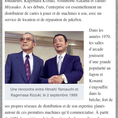
fondateurs, Kagemasa
Ko
zuki, Yoshinobu
Na
kama et Tatsuo
Mi
yasako. À ses débuts, l’entreprise est essentiellement un
distributeur de cartes à jouer et de machines à sou, avec un
service de location et de réparation de jukebox.
Dans les
années 1970,
les salles
d’arcade
jouissent
d’une grande
popularité au
Japon et
Konami
s’engouffre
Une rencontre entre Hiroshi Yamauchi et
dans la
Kagemasa Kozuki, le 2 septembre 1999
brèche, fort de
ses propres réseaux de distribution et de son expertise glanés
autour de ces premières machines qu’il commercialise. À partir