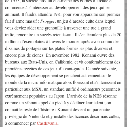
de 1973, la société produit elle-même des bornes d’arcade et
commence à s’intéresser au développement des jeux qui les
animent. Il faudra attendre 1981 pour voir apparaître son premier
fait d’arme massif :
Frogger
, un jeu d’arcade culte dans lequel
vous deviez aider une grenouille à traverser une rue à grand
trafic, rencontre un succès retentissant. Il s’en écoulera plus de 20
millions d’exemplaires à travers le monde, après avoir connu des
dizaines de portages sur les plates-formes les plus diverses et
encore plus de clones. En novembre 1982, Konami ouvre des
bureaux aux États-Unis, en Californie, et vit confortablement des
premières recettes de ces jeux d’avant-garde. L’année suivante,
les équipes de développement se penchent activement sur le
monde de la micro-informatique alors florissant et s’intéressent en
particulier aux MSX, un standard unifié d’ordinateurs personnels
extrêmement populaires au Japon. L’arrivée de la NES résonne
comme un vibrant appel du pied à y décliner leur talent ; on
connaît le reste de l’histoire : Konami devient un partenaire
privilégié de Nintendo et y installe des licences désormais cultes,
à commencer par
Castlevania
.