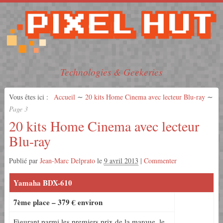
Technologies & Geekeries
Vous êtes ici :
Accueil
∼
20 kits Home Cinema avec lecteur Blu-ray
∼
Page 3
20 kits Home Cinema avec lecteur
Blu-ray
Publié par
Jean-Marc Delprato
le
9 avril 2013
|
Commenter
Yamaha BDX-610
7ème place – 379 € environ
Figurant parmi les premiers prix de la marque, le