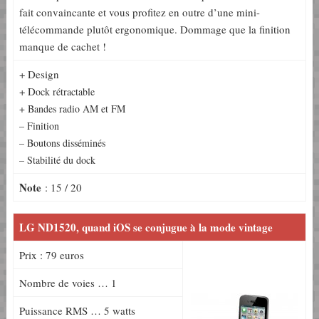
fait convaincante et vous profitez en outre d’une mini-
télécommande plutôt ergonomique. Dommage que la finition
manque de cachet !
+ Design
+ D
ock rétractable
+ Bandes radio AM et FM
– Finition
– Boutons disséminés
– Stabilité du dock
Note
: 15 / 20
LG ND1520, quand iOS se conjugue à la mode vintage
Prix : 79 euros
Nombre de voies … 1
Puissance RMS … 5 watts