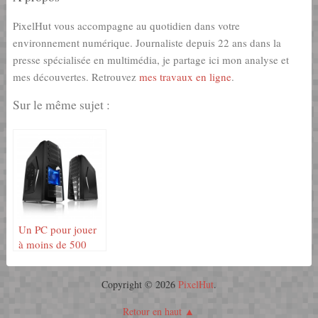
PixelHut vous accompagne au quotidien dans votre
environnement numérique. Journaliste depuis 22 ans dans la
presse spécialisée en multimédia, je partage ici mon analyse et
mes découvertes. Retrouvez
mes travaux en ligne
.
Sur le même sujet :
Un PC pour jouer
à moins de 500
euros
Copyright © 2026
PixelHut
.
Retour en haut