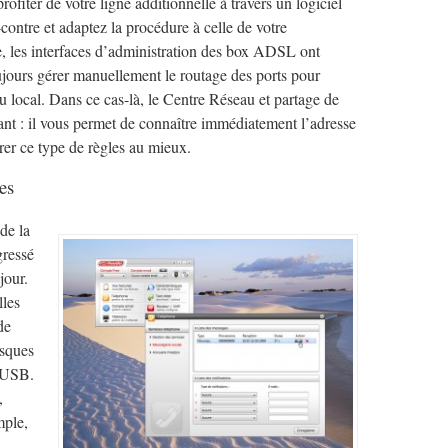
fiter de votre ligne additionnelle à travers un logiciel
ntre et adaptez la procédure à celle de votre
, les interfaces d’administration des box ADSL ont
jours gérer manuellement le routage des ports pour
au local. Dans ce cas-là, le Centre Réseau et partage de
nt : il vous permet de connaître immédiatement l’adresse
rer ce type de règles au mieux.
es
de la
gressé
jour.
lles
de
isques
s USB.
,
ple,