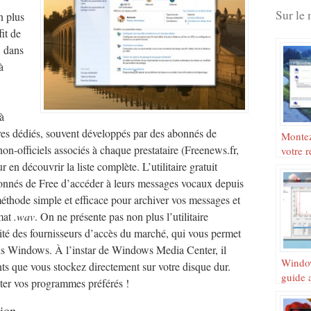
Sur le 
n plus
fit de
, dans
à
 à
taires dédiés, souvent développés par des abonnés de
Montez
on-officiels associés à chaque prestataire (Freenews.fr,
votre r
Windo
 découvrir la liste complète. L’utilitaire gratuit
onnés de Free d’accéder à leurs messages vocaux depuis
éthode simple et efficace pour archiver vos messages et
rmat
.wav
. On ne présente pas non plus l’utilitaire
lité des fournisseurs d’accès du marché, qui vous permet
ous Windows. À l’instar de Windows Media Center, il
Window
s que vous stockez directement sur votre disque dur.
guide a
ater vos programmes préférés !
tion