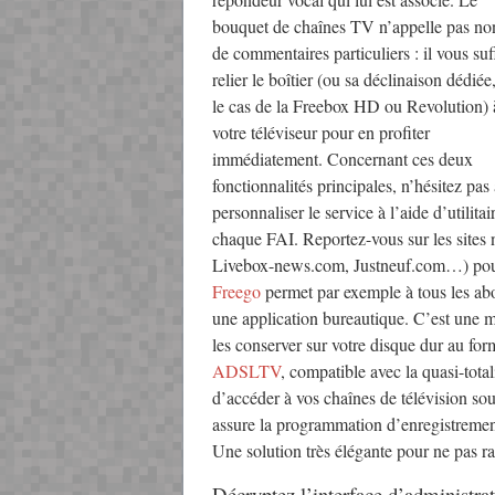
bouquet de chaînes TV n’appelle pas no
de commentaires particuliers : il vous suf
relier le boîtier (ou sa déclinaison dédiée
le cas de la Freebox HD ou Revolution) 
votre téléviseur pour en profiter
immédiatement. Concernant ces deux
fonctionnalités principales, n’hésitez pas
personnaliser le service à l’aide d’utili
chaque FAI. Reportez-vous sur les sites n
Livebox-news.com, Justneuf.com…) pour en
Freego
permet par exemple à tous les ab
une application bureautique. C’est une m
les conserver sur votre disque dur au fo
ADSLTV
, compatible avec la quasi-tota
d’accéder à vos chaînes de télévision s
assure la programmation d’enregistrement
Une solution très élégante pour ne pas r
Décryptez l’interface d’administra