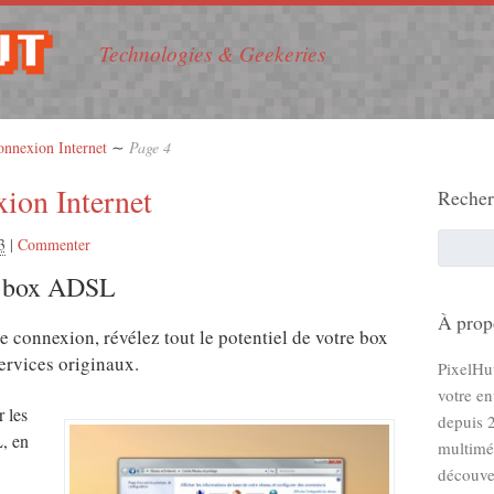
Technologies & Geekeries
onnexion Internet
∼
Page 4
ion Internet
Recher
3
|
Commenter
re box ADSL
À prop
e connexion, révélez tout le potentiel de votre box
ervices originaux.
PixelHu
votre e
 les
depuis 2
L, en
multiméd
découve