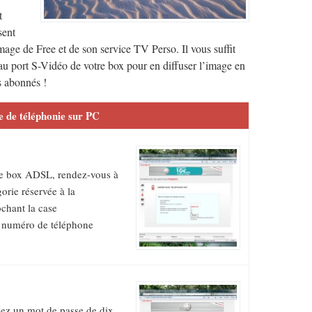
t
sent
mage de Free et de son service TV Perso. Il vous suffit
u port S-Vidéo de votre box pour en diffuser l’image en
s abonnés !
e de téléphonie sur PC
tre box ADSL, rendez-vous à
orie réservée à la
ochant la case
e numéro de téléphone
ssez un mot de passe de dix