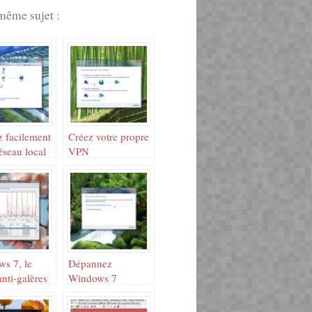
même sujet :
 facilement
Créez votre propre
éseau local
VPN
ws
s 7, le
Dépannez
nti-galères
Windows 7