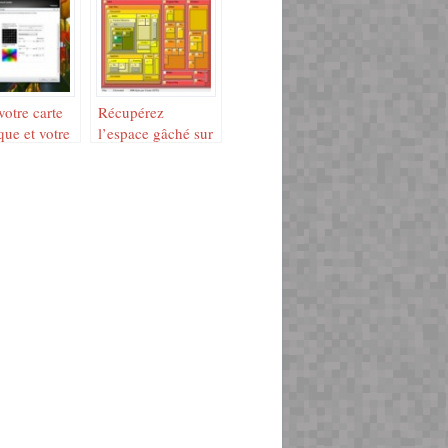
votre carte
Récupérez
que et votre
l’espace gâché sur
ur
votre disque dur