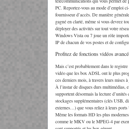
télécommunications qui vous permet de pro
PC. Reportez-vous au mode d’emploi ci-co
fournisseur d’accès. De manière générale
gagné en clarté, même si vous devrez tou
déployer des activités sur tout votre rése
Windows Vista ou 7 joue un rôle importa
IP de chacun de vos postes et de configu
Profitez de fonctions vidéos avancé
Mais c’est probablement dans le registre 
vidéo que les box ADSL ont le plus pro
ces derniers mois, à travers leurs mises à 
À l’instar de disques durs multimédias, e
supportent désormais la lecture d’unités 
stockages supplémentaires (clés USB, d
externes…) que vous reliez à leurs port
Même les formats HD les plus modernes
comme le MKV ou le MPEG-4 par exem
sont supportés et les box gèrent