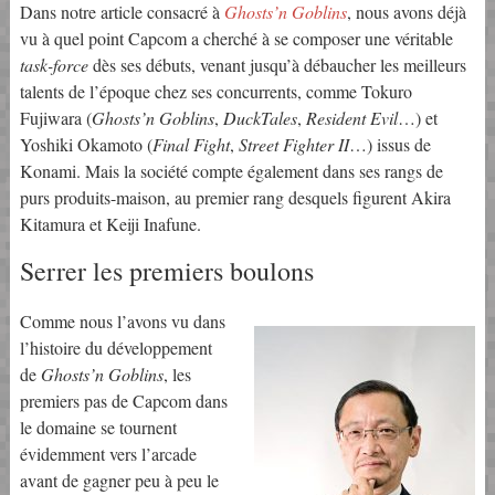
Dans notre article consacré à
Ghosts’n Goblins
, nous avons déjà
vu à quel point Capcom a cherché à se composer une véritable
task-force
dès ses débuts, venant jusqu’à débaucher les meilleurs
talents de l’époque chez ses concurrents, comme Tokuro
Fujiwara (
Ghosts’n Goblins
,
DuckTales
,
Resident Evil
…) et
Yoshiki Okamoto (
Final Fight
,
Street Fighter II
…) issus de
Konami. Mais la société compte également dans ses rangs de
purs produits-maison, au premier rang desquels figurent Akira
Kitamura et Keiji Inafune.
Serrer les premiers boulons
Comme nous l’avons vu dans
l’histoire du développement
de
Ghosts’n Goblins
, les
premiers pas de Capcom dans
le domaine se tournent
évidemment vers l’arcade
avant de gagner peu à peu le