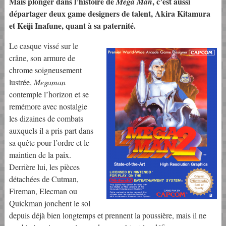
Mais plonger dans l’histoire de
, c’est aussi
Mega Man
départager deux game designers de talent, Akira Kitamura
et Keiji Inafune, quant à sa paternité.
Le casque vissé sur le
crâne, son armure de
chrome soigneusement
lustrée,
Megaman
contemple l’horizon et se
remémore avec nostalgie
les dizaines de combats
auxquels il a pris part dans
sa quête pour l’ordre et le
maintien de la paix.
Derrière lui, les pièces
détachées de Cutman,
Fireman, Elecman ou
Quickman jonchent le sol
depuis déjà bien longtemps et prennent la poussière, mais il ne