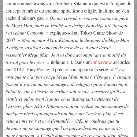
comme nous l’avons vu, c’est bien Kitamura qui est à l’origine du
concept et même du premier sprite à son effigie. Inafume ne s’en
cache d’ailleurs pas. «
On me considère souvent comme le père
de Mega Man, mais en réalité son design était déjà prêt lorsque
j’ai rejoint Capcom
, » explique-t-il au Tokyo Game Show de
2007. «
Mon mentor Akira Kitamura, le designer du Mega Man
d’origine, avait un concept de base de ce à quoi devait
ressembler Mega Man. Je n’ai donc accompli que la moitié du
travail pour le créer
, » indique-t-il. Dans une
interview
accordée
en 2013 à Tony Ponce, il précise son apport à la série. «
C’est
vrai que je n’ai pas conçu Mega Man, mais à l’époque, à chaque
fois qu’il y avait un personnage à développer pour Famicom, il
fallait le voir à l’écran et vérifier son rendu, s’assurer qu’il est
visible et qu’on peut le jouer en le distinguant nettement de
l’arrière-plan. Akira Kitamura a donc réalisé un personnage de
quelques pixels qui apparaissait bien sur l’arrière-plan, il est
venu de me voir et m’a demandé, « OK, je voudrais que tu
dessines un personnage que l’on puisse décliner en un sprite
pour Famicom. » C’était donc comme du reverse-design, Mega