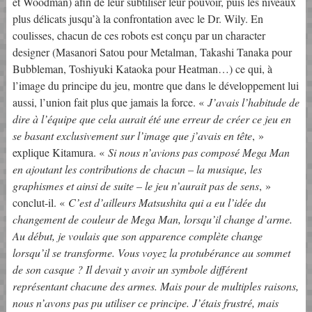
et Woodman) afin de leur subtiliser leur pouvoir, puis les niveaux
plus délicats jusqu’à la confrontation avec le Dr. Wily. En
coulisses, chacun de ces robots est conçu par un character
designer (Masanori Satou pour Metalman, Takashi Tanaka pour
Bubbleman, Toshiyuki Kataoka pour Heatman…) ce qui, à
l’image du principe du jeu, montre que dans le développement lui
aussi, l’union fait plus que jamais la force. «
J’avais l’habitude de
dire à l’équipe que cela aurait été une erreur de créer ce jeu en
se basant exclusivement sur l’image que j’avais en tête
, »
explique Kitamura. «
Si nous n’avions pas composé Mega Man
en ajoutant les contributions de chacun – la musique, les
graphismes et ainsi de suite – le jeu n’aurait pas de sens
, »
conclut-il. «
C’est d’ailleurs Matsushita qui a eu l’idée du
changement de couleur de Mega Man, lorsqu’il change d’arme.
Au début, je voulais que son apparence complète change
lorsqu’il se transforme. Vous voyez la protubérance au sommet
de son casque ? Il devait y avoir un symbole différent
représentant chacune des armes. Mais pour de multiples raisons,
nous n’avons pas pu utiliser ce principe. J’étais frustré, mais