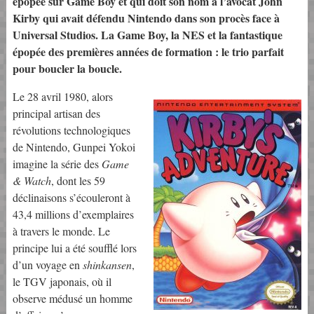
épopée sur Game Boy et qui doit son nom à l’avocat John
Kirby qui avait défendu Nintendo dans son procès face à
Universal Studios. La Game Boy, la NES et la fantastique
épopée des premières années de formation : le trio parfait
pour boucler la boucle.
Le 28 avril 1980, alors
principal artisan des
révolutions technologiques
de Nintendo, Gunpei Yokoi
imagine la série des
Game
& Watch
, dont les 59
déclinaisons s’écouleront à
43,4 millions d’exemplaires
à travers le monde. Le
principe lui a été soufflé lors
d’un voyage en
shinkansen
,
le TGV japonais, où il
observe médusé un homme