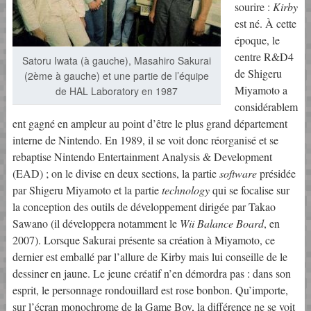
sourire :
Kirby
est né. À cette
époque, le
centre R&D4
Satoru Iwata (à gauche), Masahiro Sakurai
de Shigeru
(2ème à gauche) et une partie de l’équipe
Miyamoto a
de HAL Laboratory en 1987
considérablem
ent gagné en ampleur au point d’être le plus grand département
interne de Nintendo. En 1989, il se voit donc réorganisé et se
rebaptise Nintendo Entertainment Analysis & Development
(EAD) ; on le divise en deux sections, la partie
software
présidée
par Shigeru Miyamoto et la partie
technology
qui se focalise sur
la conception des outils de développement dirigée par Takao
Sawano (il développera notamment le
Wii Balance Board
, en
2007). Lorsque Sakurai présente sa création à Miyamoto, ce
dernier est emballé par l’allure de Kirby mais lui conseille de le
dessiner en jaune. Le jeune créatif n’en démordra pas : dans son
esprit, le personnage rondouillard est rose bonbon. Qu’importe,
sur l’écran monochrome de la Game Boy, la différence ne se voit