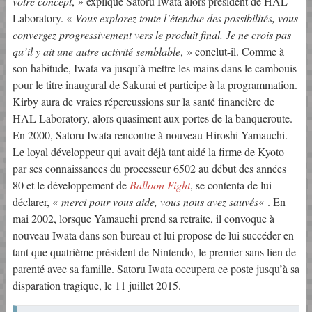
votre concept
, » explique Satoru Iwata alors président de HAL
Laboratory. «
Vous explorez toute l’étendue des possibilités, vous
convergez progressivement vers le produit final. Je ne crois pas
qu’il y ait une autre activité semblable
, » conclut-il. Comme à
son habitude, Iwata va jusqu’à mettre les mains dans le cambouis
pour le titre inaugural de Sakurai et participe à la programmation.
Kirby aura de vraies répercussions sur la santé financière de
HAL Laboratory, alors quasiment aux portes de la banqueroute.
En 2000, Satoru Iwata rencontre à nouveau Hiroshi Yamauchi.
Le loyal développeur qui avait déjà tant aidé la firme de Kyoto
par ses connaissances du processeur 6502 au début des années
80 et le développement de
Balloon Fight
, se contenta de lui
déclarer, «
merci pour vous aide, vous nous avez sauvés
« . En
mai 2002, lorsque Yamauchi prend sa retraite, il convoque à
nouveau Iwata dans son bureau et lui propose de lui succéder en
tant que quatrième président de Nintendo, le premier sans lien de
parenté avec sa famille. Satoru Iwata occupera ce poste jusqu’à sa
disparation tragique, le 11 juillet 2015.