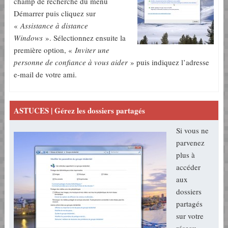
champ de recherche du menu
Démarrer puis cliquez sur
«
Assistance à distance
Windows
». Sélectionnez ensuite la
première option, «
Inviter une
personne de confiance à vous aider
» puis indiquez l’adresse
e-mail de votre ami.
ASTUCES | Gérez les dossiers partagés
Si vous ne
parvenez
plus à
accéder
aux
dossiers
partagés
sur votre