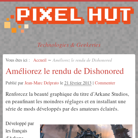
Technologies & Geekeries
Vous êtes ici :
Accueil
∼
Améliorez le rendu de Dishonored
Améliorez le rendu de Dishonored
Publié par
Jean-Marc Delprato
le
21 février 2013
|
Commenter
Renforcez la beauté graphique du titre d’Arkane Studios,
en peaufinant les moindres réglages et en installant une
série de mods développés par des amateurs éclairés.
Développé par
les français
d’Arkane