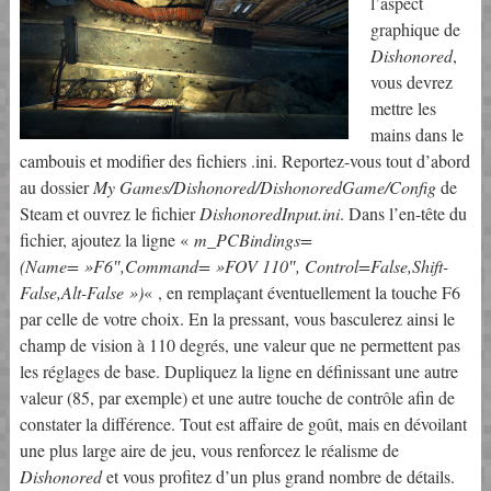
l’aspect
graphique de
Dishonored
,
vous devrez
mettre les
mains dans le
cambouis et modifier des fichiers .ini. Reportez-vous tout d’abord
au dossier
My Games/Dishonored/DishonoredGame/Config
de
Steam et ouvrez le fichier
DishonoredInput.ini
. Dans l’en-tête du
fichier, ajoutez la ligne «
m_PCBindings=
(Name= »F6″,Command= »FOV 110″, Control=False,Shift-
False,Alt-False »)
« , en remplaçant éventuellement la touche F6
par celle de votre choix. En la pressant, vous basculerez ainsi le
champ de vision à 110 degrés, une valeur que ne permettent pas
les réglages de base. Dupliquez la ligne en définissant une autre
valeur (85, par exemple) et une autre touche de contrôle afin de
constater la différence. Tout est affaire de goût, mais en dévoilant
une plus large aire de jeu, vous renforcez le réalisme de
Dishonored
et vous profitez d’un plus grand nombre de détails.