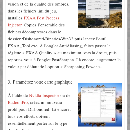
vision et de la qualité des ombres,
dans les fichiers .ini du jeu,
installez
FXAA Post Process
Injector
. Copiez l’ensemble des
fichiers décompressés dans le
dossier /Dishonored/Binaries/Win32 puis lancez l’outil
FXAA_Tool.exe. À l’onglet AntiAliasing, faites passer la
réglette « FXAA Quality » au maximum, vers la droite, puis
reportez-vous à l’onglet PostSharpen. Là encore, augmentez la
valeur par défaut de l’option « Sharpening Power ».
3. Paramétrez votre carte graphique
À l’aide de
Nvidia Inspector
ou de
RadeonPro
, créez un nouveau
profil pour Dishonored. Là encore,
tous vos efforts doivent
essentiellement porter sur le type
d’anti-aliasing : écrasez les