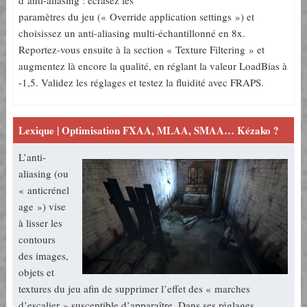
paramètres du jeu (« Override application settings ») et
choisissez un anti-aliasing multi-échantillonné en 8x.
Reportez-vous ensuite à la section « Texture Filtering » et
augmentez là encore la qualité, en réglant la valeur LoadBias à
-1,5. Validez les réglages et testez la fluidité avec FRAPS.
Lexique | Optimisation FXAA, MLAA, SMAA… Kézako ?
L’anti-
aliasing (ou
« anticrénel
age ») vise
à lisser les
contours
des images,
objets et
textures du jeu afin de supprimer l’effet des « marches
d’escalier » susceptible d’apparaître. Dans ses réglages,