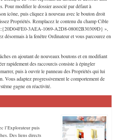
les. Pour modifier le dossier associé par défaut à
r son icône, puis cliquez à nouveau avec le bouton droit
sissez Propriétés. Remplacez le contenu du champ Cible
oot,::{20D04FE0-3AEA-1069-A2D8-08002B30309D} »,
ez désormais à la fenêtre Ordinateur et vous parcourez en
tâches en ajoutant de nouveaux boutons et en modifiant
er rapidement des raccourcis consiste à épingler
arrer, puis à ouvrir le panneau des Propriétés qui lui
lien. Vous adaptez progressivement le comportement de
stème gagne en réactivité.
ec l’Explorateur puis
hes. Des liens directs