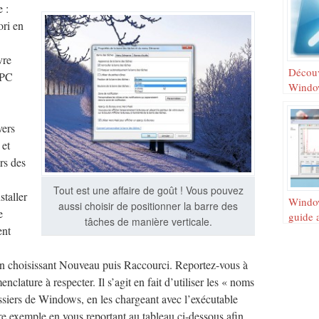
 :
ori en
vre
Décou
 PC
Windo
PowerS
vers
 et
rs des
Tout est une affaire de goût ! Vous pouvez
taller
Window
aussi choisir de positionner la barre des
e
guide a
tâches de manière verticale.
ent
t en choisissant Nouveau puis Raccourci. Reportez-vous à
clature à respecter. Il s’agit en fait d’utiliser les « noms
ssiers de Windows, en les chargeant avec l’exécutable
re exemple en vous reportant au tableau ci-dessous afin