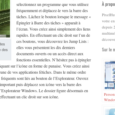
À propo
sélectionnez un programme que vous utilisez
fréquemment et déplacez-le vers la barre des
PixelHu
tâches. Lâchez le bouton lorsque le message «
votre e
Épingler à Barre des tâches » apparaît à
depuis 2
l’écran. Vous créez ainsi simplement des liens
multiméd
rapides. En effectuant un clic droit sur l’un de
découve
ces boutons, vous découvrez les Jump Lists :
des
elles vous présentent les dix derniers
Sur le 
e des
documents ouverts ou un accès direct aux
fonctions essentielles. N’hésitez pas à épingler
cliquant sur l’icône en forme de punaise. Vous créez ainsi
acune de vos applications fétiches. Dans le même ordre
us fréquents sont liés au bouton de l’Explorateur. Ouvrez
important puis déplacez son icône vers la barre des
 l’Explorateur Windows. Le dossier figure désormais en
Person
ffectuant un clic droit sur son icône.
Window
image