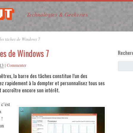
Technologies & Geekeries
des tâches de Windows 7
hes de Windows 7
Recher
13
|
Commenter
nêtres, la barre des tâches constitue l’un des
ez rapidement à la dompter et personnalisez tous ses
t accroître encore son intérêt.
 c’est
a
 !
 un